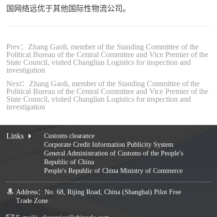
国网络远优于其他国际性物流公司。
Prev：Zhang Gaoli, member of the Standing Committee of the
Political Bureau of the Central Committee and Vice Premier of the
State Council, visited Changlian Logistics for inspection and
investigation
Next：Zhang Gaoli, member of the Standing Committee of the
Political Bureau of the Central Committee and Vice Premier of the
State Council, visited Changlian Logistics for inspection and
investigation
Links
Customs clearance
Corporate Credit Information Publicity System
General Administration of Customs of the People's
Republic of China
People's Republic of China Ministry of Commerce
Address：No. 68, Rijing Road, China (Shanghai) Pilot Free
Trade Zone