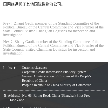
国网络远优于其他国际性物流公司。
Prev：Zhang Gaoli, member of the Standing Committee of the
Political Bureau of the Central Committee and Vice Premier of the
State Council, visited Changlian Logistics for inspection and
investigation
Next：Zhang Gaoli, member of the Standing Committee of the
Political Bureau of the Central Committee and Vice Premier of the
State Council, visited Changlian Logistics for inspection and
investigation
Links
Customs clearance
Corporate Credit Information Publicity System
General Administration of Customs of the People's
Republic of China
People's Republic of China Ministry of Commerce
Address：No. 68, Rijing Road, China (Shanghai) Pilot Free
Trade Zone