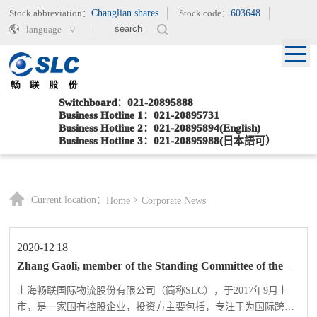
Stock abbreviation：
Changlian shares
Stock code：
603648
language
Switchboard：021-20895888
Business Hotline 1：021-20895731
Business Hotline 2：021-20895894(English)
Business Hotline 3：021-20895988(日本語可）
Current location：
>
Home
Corporate News
2020-12
18
Zhang Gaoli, member of the Standing Committee of the
Political Bureau of the Central Committee and Vice
Premier of the State Council, visited Changlian Logistics
上海畅联国际物流股份有限公司（简称SLC），于2017年9月上
for inspection and investigation
市，是一家国有控股企业，投资方主要包括，专注于为国际跨国