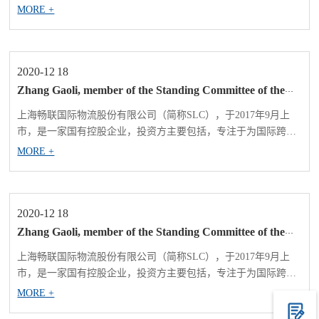
企业提供精益供应链管理服务。在供应链中各环节依据准确、及
MORE +
时和个性化的物联网和信息技术服务为企业供应链中的采购、生
产、销售等环节提供供应链综合管理方案的设计与实施，以及与
之配套的口岸通关、仓储管理、货物配送...
2020-12
18
Zhang Gaoli, member of the Standing Committee of the
Political Bureau of the Central Committee and Vice
Premier of the State Council, visited Changlian Logistics
上海畅联国际物流股份有限公司（简称SLC），于2017年9月上
for inspection and investigation
市，是一家国有控股企业，投资方主要包括，专注于为国际跨国
企业提供精益供应链管理服务。在供应链中各环节依据准确、及
MORE +
时和个性化的物联网和信息技术服务为企业供应链中的采购、生
产、销售等环节提供供应链综合管理方案的设计与实施，以及与
之配套的口岸通关、仓储管理、货物配送...
2020-12
18
Zhang Gaoli, member of the Standing Committee of the
Political Bureau of the Central Committee and Vice
Premier of the State Council, visited Changlian Logistics
上海畅联国际物流股份有限公司（简称SLC），于2017年9月上
for inspection and investigation
市，是一家国有控股企业，投资方主要包括，专注于为国际跨国
企业提供精益供应链管理服务。在供应链中各环节依据准确、及
MORE +
时和个性化的物联网和信息技术服务为企业供应链中的采购、生