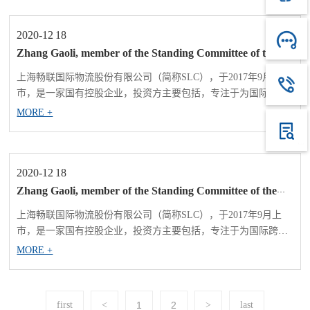
产、销售等环节提供供应链综合管理方案的设计与实施，以及与
之配套的口岸通关、仓储管理、货物配送...
2020-12
18
Zhang Gaoli, member of the Standing Committee of the
Political Bureau of the Central Committee and Vice
Premier of the State Council, visited Changlian Logistics
上海畅联国际物流股份有限公司（简称SLC），于2017年9月上
for inspection and investigation
市，是一家国有控股企业，投资方主要包括，专注于为国际跨国
企业提供精益供应链管理服务。在供应链中各环节依据准确、及
MORE +
时和个性化的物联网和信息技术服务为企业供应链中的采购、生
产、销售等环节提供供应链综合管理方案的设计与实施，以及与
之配套的口岸通关、仓储管理、货物配送...
2020-12
18
Zhang Gaoli, member of the Standing Committee of the
Political Bureau of the Central Committee and Vice
Premier of the State Council, visited Changlian Logistics
上海畅联国际物流股份有限公司（简称SLC），于2017年9月上
for inspection and investigation
市，是一家国有控股企业，投资方主要包括，专注于为国际跨国
企业提供精益供应链管理服务。在供应链中各环节依据准确、及
MORE +
时和个性化的物联网和信息技术服务为企业供应链中的采购、生
产、销售等环节提供供应链综合管理方案的设计与实施，以及与
之配套的口岸通关、仓储管理、货物配送...
first
<
1
2
>
last