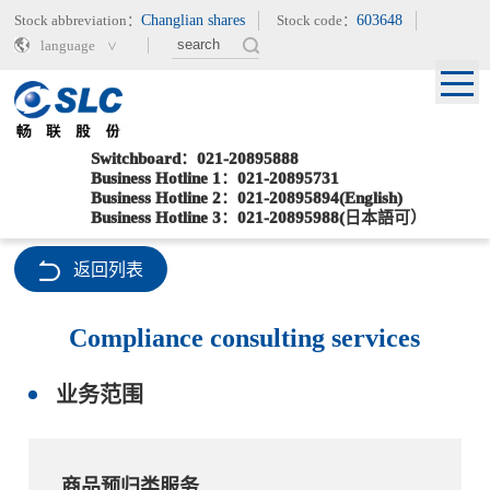
Stock abbreviation：
Changlian shares
Stock code：
603648
language
Switchboard：021-20895888
Business Hotline 1：021-20895731
Business Hotline 2：021-20895894(English)
Current location：
>
>
Home
Service sector
ComplianceConsultingServices
Business Hotline 3：021-20895988(日本語可）
返回列表
Compliance consulting services
业务范围
商品预归类服务