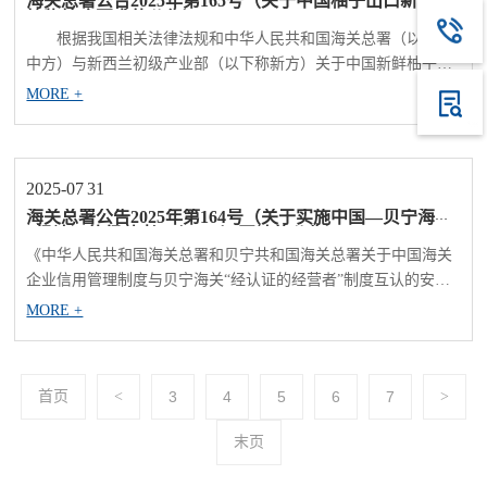
海关总署公告2025年第165号（关于中国柚子出口新西兰
植物检疫要求的公告）
根据我国相关法律法规和中华人民共和国海关总署（以下称
中方）与新西兰初级产业部（以下称新方）关于中国新鲜柚子输
往新西兰出口计划的规定，即日起允许符合以下相关要求的中国
MORE +
新鲜柚子出口新西兰。 一、检验检疫依据 （一）《中
华人民共和国生物安全法》； （二）...
2025-07
31
海关总署公告2025年第164号（关于实施中国—贝宁海关
“经认证的经营者”（AEO）互认的公告）
《中华人民共和国海关总署和贝宁共和国海关总署关于中国海关
企业信用管理制度与贝宁海关“经认证的经营者”制度互认的安
排》（以下简称《互认安排》）将自2025年8月1日起正式实施。
MORE +
现就有关事项公告如下： 一、根据《互认安排》规定，中国
海关、贝宁海关相互认可对方的“经认证的经营者”（AEO），贝
宁海关认可中国海关高级...
首页
<
3
4
5
6
7
>
末页