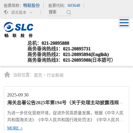
股票简称：
畅联股份
股票代码：
603648
语言版本
总机：021-20895888
商务垂询热线1：021-20895731
商务垂询热线2：021-20895894(English)
商务垂询热线3：021-20895988(日本語可）
当前位置：
>
首页
行业新闻
2025-09
30
海关总署公告2025年第194号（关于处理主动披露违规行
为有关事项的公告)
为进一步优化营商环境，促进外贸高质量发展，根据《中华人民
共和国海关法》《中华人民共和国行政处罚法》《中华人民共和
国海关稽查条例》等有关法律法规规章的规定，现就处理进出口
MORE +