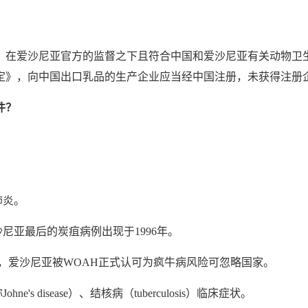
在爱沙尼亚官方的监督之下且符合中国和爱沙尼亚有关动物卫生
定》，向中国出口乳品的生产企业应当经中国注册，未获得注册
件？
肺炎。
尼亚最后的炭疽病例出现于1996年。
起，爱沙尼亚被WOAH正式认可为疯牛病风险可忽略国家。
disease）、结核病（tuberculosis）临床症状。