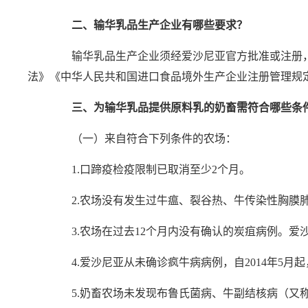
二、输华乳品生产企业有哪些要求？
输华乳品生产企业须经爱沙尼亚官方批准或注册，
法》《中华人民共和国进口食品境外生产企业注册管理规
三、为输华乳品提供原料乳的奶畜需符合哪些条
（一）来自符合下列条件的农场：
1.口蹄疫检疫限制已取消至少2个月。
2.农场没有发生过牛瘟、裂谷热、牛传染性胸膜
3.农场在过去12个月内没有确认的炭疽病例。爱沙
4.爱沙尼亚从未确诊疯牛病病例，自2014年5月
5.奶畜农场未发现布鲁氏菌病、牛副结核病（又称Johne's 