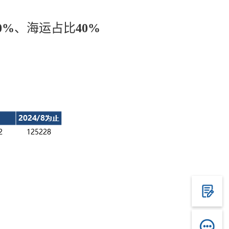
0%
、海运占比
40%