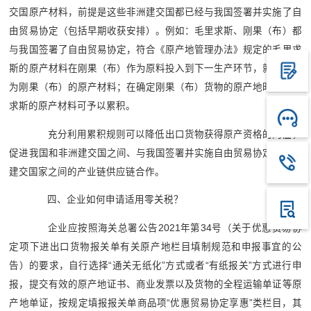
交国原产材料，前提是这些非洲建交国都已经与我国签署并实施了自
由贸易协定（包括早期收获安排）。例如：毛里求斯、刚果（布）都
与我国签署了自由贸易协定，符合《原产地管理办法》规定的毛里求
斯的原产材料在刚果（布）作为原料投入到下一生产环节，就可以视
为刚果（布）的原产材料；在确定刚果（布）货物的原产地时，毛里
求斯的原产材料可予以累积。
充分利用累积规则可以降低出口货物获得原产资格的门槛，
促进我国和非洲建交国之间、与我国签署并实施自由贸易协定的非洲
建交国家之间的产业链供应链合作。
四、企业如何申请适用零关税？
企业应按照海关总署公告2021年第34号（关于优惠贸易协
定项下进出口货物报关单有关原产地栏目填制规范和申报事宜的公
告）的要求，自行选择“通关无纸化”方式或者“有纸报关”方式进行申
报，提交有效的原产地证书、商业发票以及货物的全程运输单证等原
产地单证，按规定填报报关单商品项“优惠贸易协定享惠”类栏目，其