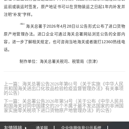
运前或装运时签发，原产地证书可以在货物装运之日起1年内补发并
注明“补发”字样。
小贴士：
海关总署于2026年4月28日以公告形式公布了进口货物
原产地管理办法。进口企业可通过海关总署网站浏览公告的全部内
容，进一步了解相关规定，也可咨询当地海关或者拨打12360热线电
话。
制作单位：海关总署关税司、税管局（京津）
上一篇：海关总署公告2026年第61号（关于实施《中华人民
共和国海关进出口化妆品检验检疫监督管理办法》有关事项
的公告）
下一篇：关总署公告2026年第54号（关于公布《中华人民共
和国海关对同中国建交的20个不属于最不发达国家的非洲国
家实施零关税项下进口货物原产地管理办法》的公告）
友情链接
通关网
企业信用信息公示系统