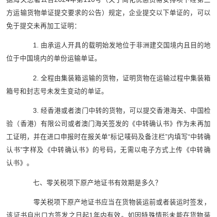
方运输货物单证提交要求的公告）规定，企业提交以下单证的，可以
免于提交未再加工证明：
1. 由承运人开具的载明始发地位于非洲建交国境内且目的地
位于中国境内的单份运输单证。
2. 全程由集装箱运输的货物，证明货物在运输过程中集装箱
箱号和封志号未发生变动的单证。
3. 经香港或者澳门中转的货物，可以提交香港海关、中国检
验（香港）有限公司或者澳门海关签发的《中转确认书》作为未再加
工证明，并在进口申报时在报关单“标记唛码及备注栏”内填写“中转确
认书”字样及《中转确认书》的号码，无需以电子方式上传《中转确
认书》。
七、零关税项下原产地证书有效期是多久？
零关税项下原产地证书应当在货物装运前或者装运时签发，
该证书自出口方签发之日起1年内有效。如因特殊情形未能在货物装