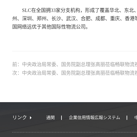
SLC在全国拥33家分支机构，形成了覆盖华北、东北
州、深圳、郑州、长沙、武汉、合肥、成都、重庆、香港
国网络远优于其他国际性物流公司。
前：中央政治局常委、国务院副总理张高丽莅临畅联物流
次：中央政治局常委、国务院副总理张高丽莅临畅联物流
リンク
通関
企業信用情報広報システム