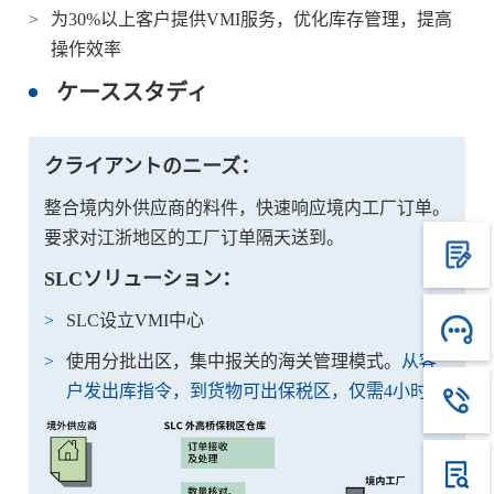
为30%以上客户提供VMI服务，优化库存管理，提高
操作效率
ケーススタディ
クライアントのニーズ：
整合境内外供应商的料件，快速响应境内工厂订单。
要求对江浙地区的工厂订单隔天送到。
SLCソリューション：
SLC设立VMI中心
使用分批出区，集中报关的海关管理模式。
从客
户发出库指令，到货物可出保税区，仅需4小时！