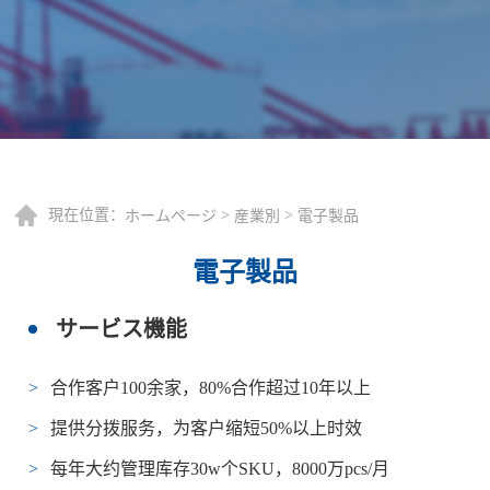
現在位置：
>
>
ホームページ
産業別
電子製品
電子製品
サービス機能
合作客户100余家，80%合作超过10年以上
提供分拨服务，为客户缩短50%以上时效
每年大约管理库存30w个SKU，8000万pcs/月